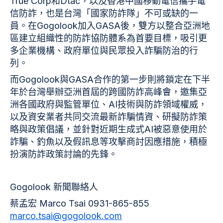
True Corp和Dtac，以及香港中國移動電信攜手電
信防詐，也是台灣「國家防詐隊」不可或缺的一
員。在Gogolook加入GASA後，雙方以整合亞洲地
區建立組織性的防詐協防體系為首要目標，吸引更
多企業機構、政府單位與民眾投入詐騙防治的行
列。
而Gogolook與GASA合作的第一步則將鎖定在下半
年於台灣舉辦亞洲首屆的跨國防詐高峰會，邀集亞
洲各國政府與監管單位、AI技術與防詐領域權威，
以及資安業者共同交流最新詐騙情資、研擬防詐策
略與政策倡議，並針對近期生成式AI被惡意使用於
詐騙、釣魚以及假訊息等攻擊商討因應措施，積極
扮演防詐政策討論的先鋒。
Gogolook 新聞聯絡人
蔡孟宏 Marco Tsai 0931-865-855
marco.tsai@gogolook.com