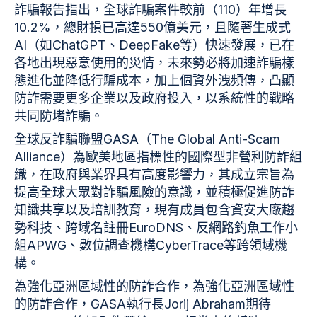
詐騙報告指出，全球詐騙案件較前（110）年增長
10.2%，總財損已高達550億美元，且隨著生成式
AI（如ChatGPT、DeepFake等）快速發展，已在
各地出現惡意使用的災情，未來勢必將加速詐騙樣
態進化並降低行騙成本，加上個資外洩頻傳，凸顯
防詐需要更多企業以及政府投入，以系統性的戰略
共同防堵詐騙。
全球反詐騙聯盟GASA（The Global Anti-Scam
Alliance）為歐美地區指標性的國際型非營利防詐組
織，在政府與業界具有高度影響力，其成立宗旨為
提高全球大眾對詐騙風險的意識，並積極促進防詐
知識共享以及培訓教育，現有成員包含資安大廠趨
勢科技、跨域名註冊EuroDNS、反網路釣魚工作小
組APWG、數位調查機構CyberTrace等跨領域機
構。
為強化亞洲區域性的防詐合作，為強化亞洲區域性
的防詐合作，GASA執行長Jorij Abraham期待